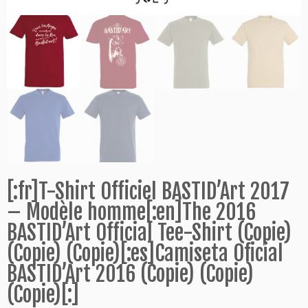
[:fr]T-Shirt Officiel BASTID’Art 2017
– Modèle homme[:en]The 2016
BASTID’Art Official Tee-Shirt (Copie)
(Copie) (Copie)[:es]Camiseta Oficial
BASTID’Art 2016 (Copie) (Copie)
(Copie)[:]