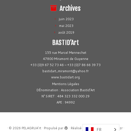
r
Archives
t
O
juin 2023
f
mai 2023
f
août 2019
i
c
BASTID’Art
i
155 rue Marcel Mennechet
a
47800 Miramont de Guyenne
l
+33 (0)9 67 52 73 46 – +33 (0)7 86 66 39 73
T
bastidart_miramont@yahoo.fr
e
www.bastidart.org
e
Mentions Légales
-
DÉnomination : Association Bastid’Art
S
N° SIRET : 484 323 332 000 29
h
APE : 94992
i
r
t
(C
·
© 2026
PELAGRUA'rt
·
Propulsé par
·
Réalisé avec the
Thème Customizr
·
FR
o