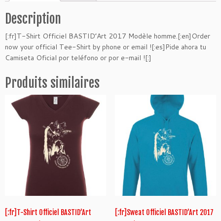
é
d
Description
e
[:fr]T-Shirt Officiel BASTID’Art 2017 Modèle homme.[:en]Order
[:
now your official Tee-Shirt by phone or email ![:es]Pide ahora tu
f
Camiseta Oficial por teléfono or por e-mail ![:]
r]
T
Produits similaires
-
S
h
i
r
t
O
f
f
i
c
i
e
[:fr]T-Shirt Officiel BASTID’Art
[:fr]Sweat Officiel BASTID’Art 2017