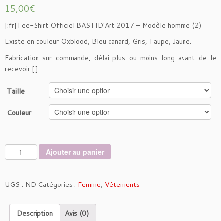
15,00
€
[:fr]Tee-Shirt Officiel BASTID'Art 2017 – Modèle homme (2)
Existe en couleur Oxblood, Bleu canard, Gris, Taupe, Jaune.
Fabrication sur commande, délai plus ou moins long avant de le
recevoir.[:]
Taille
Couleur
q
Ajouter au panier
u
a
n
UGS :
ND
Catégories :
Femme
,
Vêtements
t
i
Description
Avis (0)
t