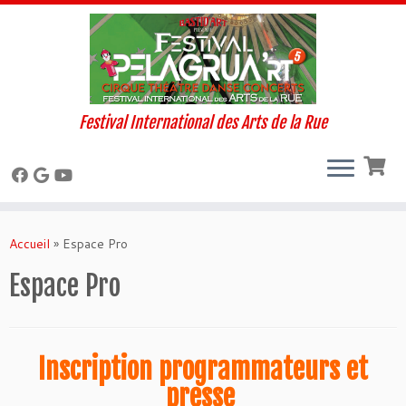
Festival International des Arts de la Rue
Skip
to
Accueil
»
Espace Pro
content
Espace Pro
Inscription programmateurs et
presse