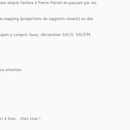
ne simple fanfare à Pierre Perret en passant par les
du mapping (projections de supports visuels) ou des
tistiques y compris Guso, déclaration SACD, SACEM,
vos attentes
es à tous… chez vous !