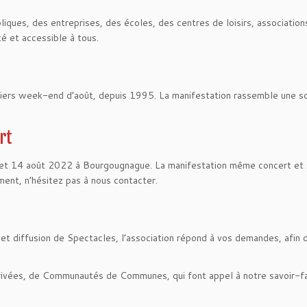
es, des entreprises, des écoles, des centres de loisirs, associations e
é et accessible à tous.
ers week-end d’août, depuis 1995. La manifestation rassemble une so
rt
3 et 14 août 2022 à Bourgougnague. La manifestation même concert et s
ment, n’hésitez pas à nous contacter.
 et diffusion de Spectacles, l’association répond à vos demandes, afi
privées, de Communautés de Communes, qui font appel à notre savoir-fai