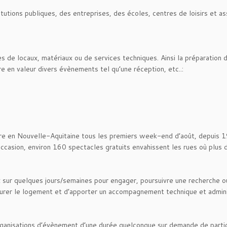
utions publiques, des entreprises, des écoles, centres de loisirs et 
 de locaux, matériaux ou de services techniques. Ainsi la préparation 
e en valeur divers évènements tel qu’une réception, etc..:
are en Nouvelle-Aquitaine tous les premiers week-end d’août, depuis 
ccasion, environ 160 spectacles gratuits envahissent les rues où plus 
x sur quelques jours/semaines pour engager, poursuivre une recherche ou
ssurer le logement et d’apporter un accompagnement technique et admini
organisations d’évènement d’une durée quelconque sur demande de partic