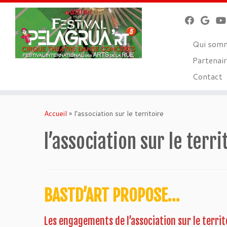
Qui som
Partenair
Contact
Skip
to
Accueil
»
l’association sur le territoire
content
l’association sur le terri
BASTD’ART PROPOSE…
Les engagements de l’association sur le territ