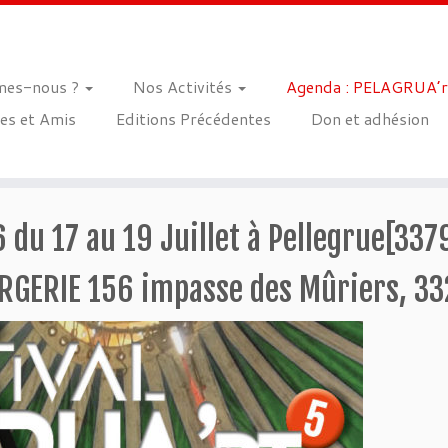
mes-nous ?
Nos Activités
Agenda : PELAGRUA’r
es et Amis
Editions Précédentes
Don et adhésion
 du 17 au 19 Juillet à Pellegrue[337
 BERGERIE 156 impasse des Mûriers, 3