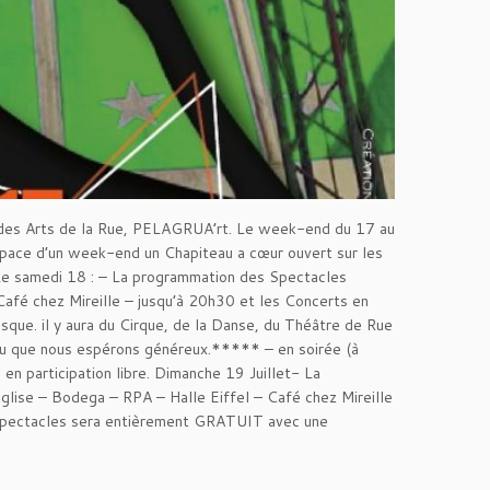
 des Arts de la Rue, PELAGRUA’rt. Le week-end du 17 au
espace d’un week-end un Chapiteau a cœur ouvert sur les
Le samedi 18 : – La programmation des Spectacles
 Café chez Mireille – jusqu’à 20h30 et les Concerts en
sque. il y aura du Cirque, de la Danse, du Théâtre de Rue
au que nous espérons généreux.***** – en soirée (à
 en participation libre. Dimanche 19 Juillet- La
Eglise – Bodega – RPA – Halle Eiffel – Café chez Mireille
 spectacles sera entièrement GRATUIT avec une