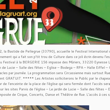
 Bastide de Pellegrue (33790), accueille le Festival International
ent qui a fait son p’tit trou de Culture dans ce joli écrin devenu l’
re du Festival à la BERGERIE 156 impasse des Mûriers, 33220 Eynesse 
din de Lucie – Salle des fêtes – Eglise – Bodega – RPA – Halle Eiffel –
tacles par journée. La programmation sera Circassienne mais surtout Rue
ment GRATUIT. ***** Les Artistes solliciterons le Public par le chape
r de l’enceinte de la place de l’église qui sera fermée dont l’accès sera
 les sites Parvis de l’église – Le jardin de Lucie – Salle des fêtes – 
mposée de Cirque, Concerts, Danse et Théâtre de Rue. L’accès à ces