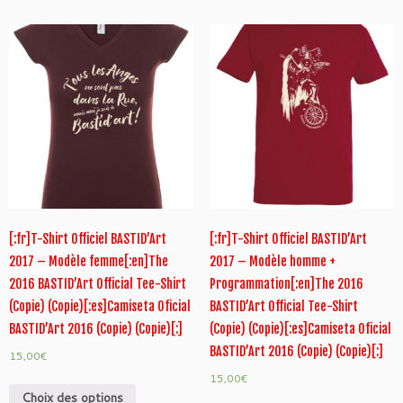
[:fr]T-Shirt Officiel BASTID’Art
[:fr]T-Shirt Officiel BASTID’Art
2017 – Modèle femme[:en]The
2017 – Modèle homme +
2016 BASTID’Art Official Tee-Shirt
Programmation[:en]The 2016
(Copie) (Copie)[:es]Camiseta Oficial
BASTID’Art Official Tee-Shirt
BASTID’Art 2016 (Copie) (Copie)[:]
(Copie) (Copie)[:es]Camiseta Oficial
BASTID’Art 2016 (Copie) (Copie)[:]
15,00
€
15,00
€
Choix des options