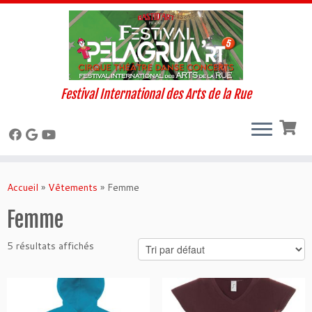
Festival International des Arts de la Rue
Skip
to
Accueil
»
Vêtements
»
Femme
content
Femme
5 résultats affichés