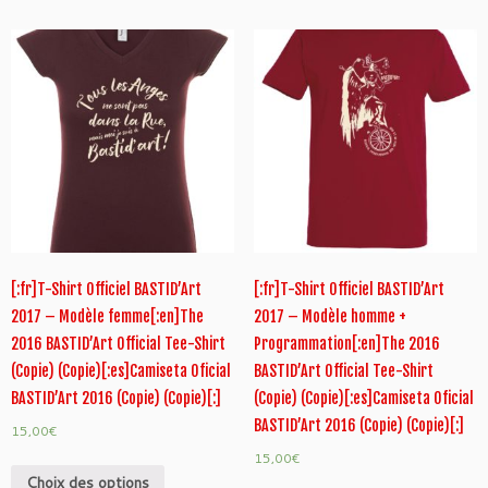
[:fr]T-Shirt Officiel BASTID’Art
[:fr]T-Shirt Officiel BASTID’Art
2017 – Modèle femme[:en]The
2017 – Modèle homme +
2016 BASTID’Art Official Tee-Shirt
Programmation[:en]The 2016
(Copie) (Copie)[:es]Camiseta Oficial
BASTID’Art Official Tee-Shirt
BASTID’Art 2016 (Copie) (Copie)[:]
(Copie) (Copie)[:es]Camiseta Oficial
BASTID’Art 2016 (Copie) (Copie)[:]
15,00
€
15,00
€
Choix des options