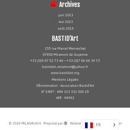
Archives
juin 2023
mai 2023
août 2019
BASTID’Art
155 rue Marcel Mennechet
47800 Miramont de Guyenne
+33 (0)9 67 52 73 46 – +33 (0)7 86 66 39 73
bastidart_miramont@yahoo.fr
www.bastidart.org
Mentions Légales
DÉnomination : Association Bastid’Art
N° SIRET : 484 323 332 000 29
APE : 94992
·
© 2026
PELAGRUA'rt
·
Propulsé par
·
Réalisé avec the
Thème Customizr
·
FR