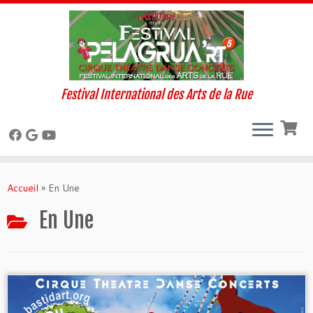
Festival International des Arts de la Rue
Skip
to
Accueil
»
En Une
content
En Une